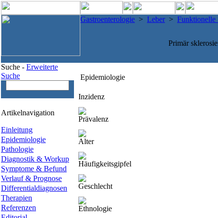
Gastroenterologie
>
Leber
>
Funktionelle
Primär sklerosi
Suche -
Erweiterte
Suche
Epidemiologie
Inzidenz
Artikelnavigation
Prävalenz
Einleitung
Epidemiologie
Alter
Pathologie
Diagnostik & Workup
Häufigkeitsgipfel
Symptome & Befund
Verlauf & Prognose
Geschlecht
Differentialdiagnosen
Therapien
Referenzen
Ethnologie
Editorial