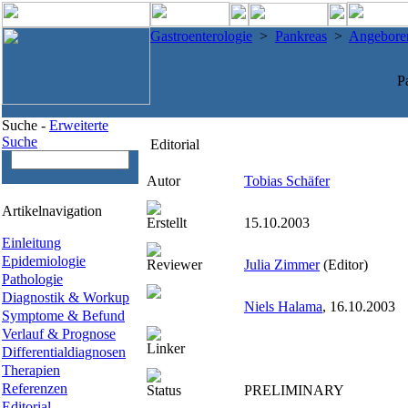
Gastroenterologie
>
Pankreas
>
Angeboren
P
Suche -
Erweiterte
Suche
Editorial
Autor
Tobias Schäfer
Artikelnavigation
Erstellt
15.10.2003
Einleitung
Epidemiologie
Reviewer
Julia Zimmer
(Editor)
Pathologie
Diagnostik & Workup
Niels Halama
, 16.10.2003
Symptome & Befund
Verlauf & Prognose
Linker
Differentialdiagnosen
Therapien
Referenzen
Status
PRELIMINARY
Editorial