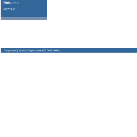
Bildrechte
Kontakt
Copyright
(C) Medicle Organisation 2002-2013 (0.08 s)