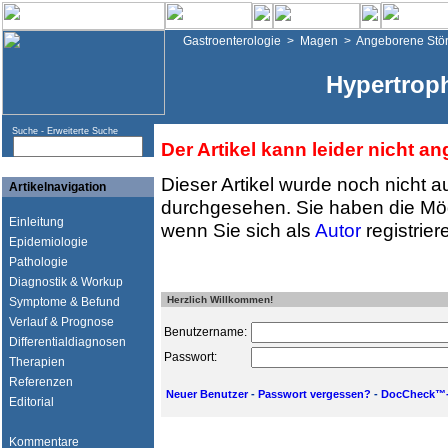
Gastroenterologie
>
Magen
>
Angeborene Stö
Hypertrop
Suche -
Erweiterte Suche
Der Artikel kann leider nicht a
Dieser Artikel wurde noch nicht a
Artikelnavigation
durchgesehen. Sie haben die Mög
Einleitung
wenn Sie sich als
Autor
registrier
Epidemiologie
Pathologie
Diagnostik & Workup
Herzlich Willkommen!
Symptome & Befund
Verlauf & Prognose
Benutzername:
Differentialdiagnosen
Passwort:
Therapien
Referenzen
Neuer Benutzer
-
Passwort vergessen?
-
DocCheck™-
Editorial
Kommentare