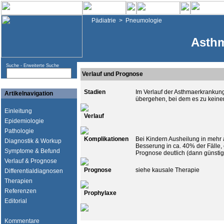
Pädiatrie
>
Pneumologie
Asthm
Suche -
Erweiterte Suche
Verlauf und Prognose
Stadien
Im Verlauf der Asthmaerkrankun
Artikelnavigation
übergehen, bei dem es zu kein
Einleitung
Verlauf
Epidemiologie
Pathologie
Komplikationen
Bei Kindern Ausheilung in mehr 
Diagnostik & Workup
Besserung in ca. 40% der Fälle, 
Symptome & Befund
Prognose deutlich (dann günsti
Verlauf & Prognose
Prognose
siehe kausale Therapie
Differentialdiagnosen
Therapien
Referenzen
Prophylaxe
Editorial
Kommentare