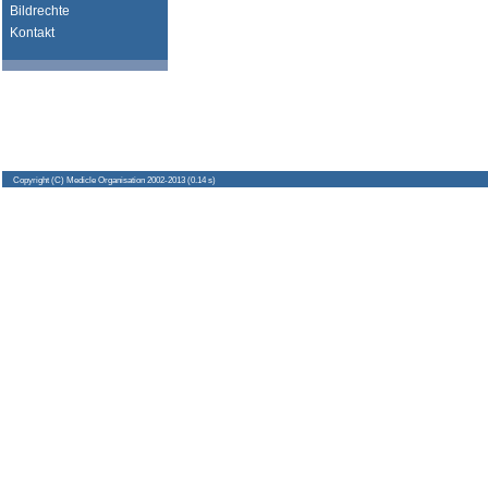
Bildrechte
Kontakt
Copyright
(C) Medicle Organisation 2002-2013 (0.14 s)