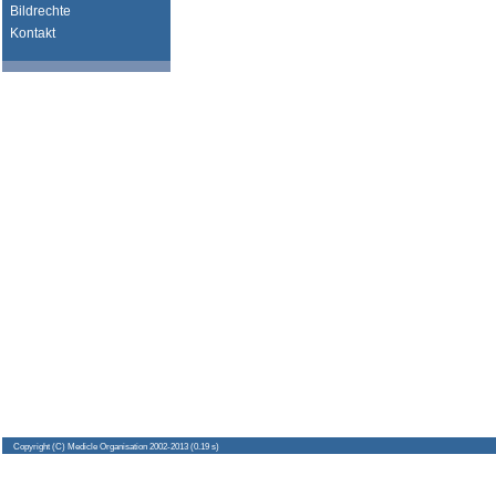
Bildrechte
Kontakt
Copyright
(C) Medicle Organisation 2002-2013 (0.19 s)