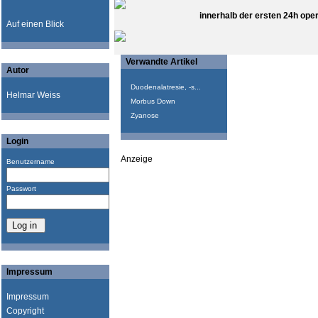
innerhalb der ersten 24h ope
Auf einen Blick
Verwandte Artikel
Autor
Duodenalatresie, -s...
Helmar Weiss
Morbus Down
Zyanose
Login
Anzeige
Benutzername
Passwort
Impressum
Impressum
Copyright