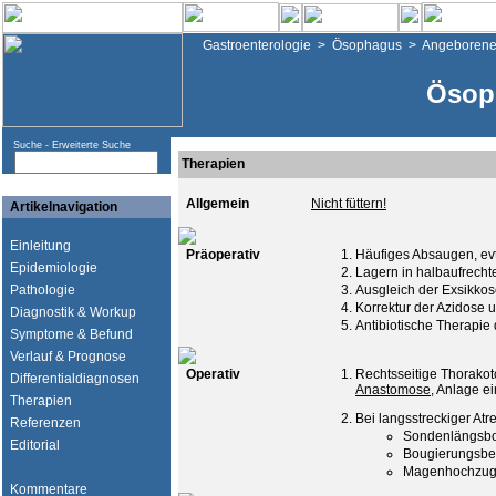
Gastroenterologie
>
Ösophagus
>
Angeborene
Ösop
Suche -
Erweiterte Suche
Therapien
Allgemein
Nicht füttern!
Artikelnavigation
Einleitung
Präoperativ
Häufiges Absaugen, ev
Epidemiologie
Lagern in halbaufrechte
Pathologie
Ausgleich der Exsikko
Korrektur der Azidose u
Diagnostik & Workup
Antibiotische Therapi
Symptome & Befund
Verlauf & Prognose
Operativ
Rechtsseitige Thorako
Differentialdiagnosen
Anastomose
, Anlage e
Therapien
Bei langsstreckiger Atr
Referenzen
Sondenlängsb
Editorial
Bougierungsbe
Magenhochzug 
Kommentare