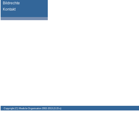
Bildrechte
Kontakt
Copyright
(C) Medicle Organisation 2002-2013 (0.15 s)