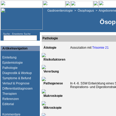
Gastroenterologie
>
Ösophagus
>
Angeborene
Ösop
Suche -
Erweiterte Suche
Pathologie
Ätiologie
Assoziation mit
Trisomie 21
Artikelnavigation
Einleitung
Risikofaktoren
Epidemiologie
Pathologie
Vererbung
Diagnostik & Workup
Symptome & Befund
Verlauf & Prognose
Pathogenese
In 4.-6. SSW Entwicklung eines
Respirations- und Digestionstrakt
Differentialdiagnosen
Therapien
Makroskopie
Referenzen
Editorial
Mikroskopie
Kommentare