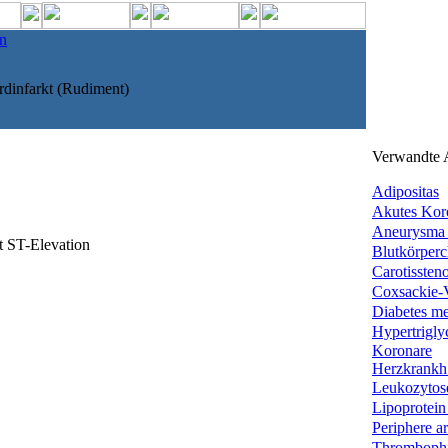
n
dinfarkt (Rudiment)
Verwandte A
Adipositas
Akutes Koro
Aneurysma d
 ST-Elevation
Blutkörperc
Carotissten
Coxsackie-
Diabetes me
Hypertriglyc
Koronare
Herzkrankh.
Leukozytos
Lipoprotein
Periphere art
Thrombophi