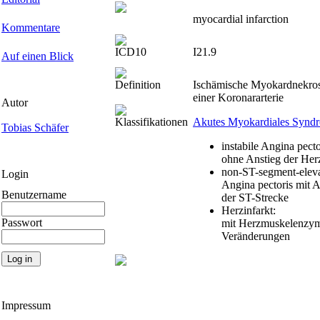
myocardial infarction
Kommentare
ICD10
I21.9
Auf einen Blick
Definition
Ischämische Myokardnekrose
einer Koronararterie
Autor
Klassifikationen
Akutes Myokardiales Synd
Tobias Schäfer
instabile Angina pecto
ohne Anstieg der He
non-ST-segment-eleva
Login
Angina pectoris mit 
Benutzername
der ST-Strecke
Herzinfarkt:
Passwort
mit Herzmuskelenzym
Veränderungen
Impressum