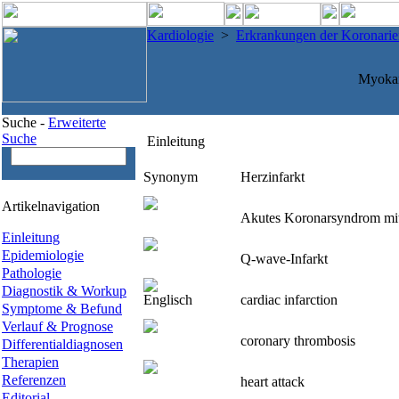
Kardiologie
>
Erkrankungen der Koronarie
Myokar
Suche -
Erweiterte
Suche
Einleitung
Synonym
Herzinfarkt
Artikelnavigation
Akutes Koronarsyndrom mit
Einleitung
Epidemiologie
Q-wave-Infarkt
Pathologie
Diagnostik & Workup
Englisch
cardiac infarction
Symptome & Befund
Verlauf & Prognose
coronary thrombosis
Differentialdiagnosen
Therapien
Referenzen
heart attack
Editorial