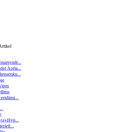
rtikel
narsyndr...
er Aorta...
hensenku...
ose
Viren
llitus
eridämi...
..
e
 (a)-Hyp...
eriell...
lie