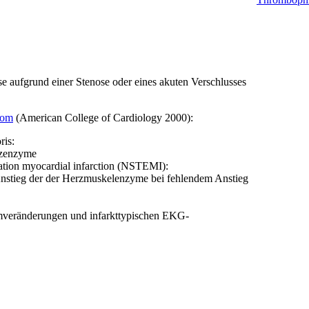
 aufgrund einer Stenose oder eines akuten Verschlusses
rom
(American College of Cardiology 2000):
ris:
rzenzyme
tion myocardial infarction (NSTEMI):
Anstieg der der Herzmuskelenzyme bei fehlendem Anstieg
veränderungen und infarkttypischen EKG-