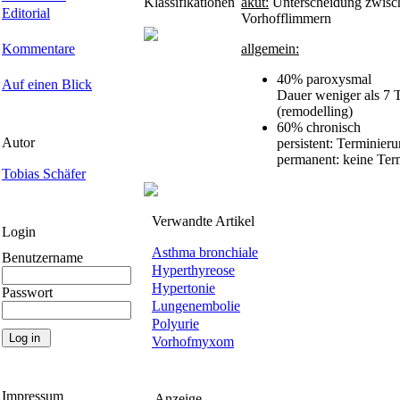
Klassifikationen
akut:
Unterscheidung zwisc
Editorial
Vorhofflimmern
Kommentare
allgemein:
40% paroxysmal
Auf einen Blick
Dauer weniger als 7 
(remodelling)
60% chronisch
Autor
persistent: Terminier
permanent: keine Ter
Tobias Schäfer
Verwandte Artikel
Login
Asthma bronchiale
Benutzername
Hyperthyreose
Hypertonie
Passwort
Lungenembolie
Polyurie
Vorhofmyxom
Impressum
Anzeige