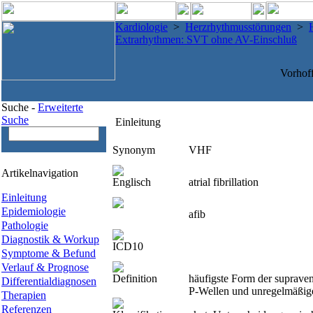
Kardiologie
>
Herzrhythmusstörungen
>
Extrarhythmen: SVT ohne AV-Einschluß
Vorhof
Suche -
Erweiterte
Suche
Einleitung
Synonym
VHF
Artikelnavigation
Englisch
atrial fibrillation
Einleitung
Epidemiologie
afib
Pathologie
Diagnostik & Workup
ICD10
Symptome & Befund
Verlauf & Prognose
Definition
häufigste Form der supraven
Differentialdiagnosen
P-Wellen und unregelmäßig
Therapien
Referenzen