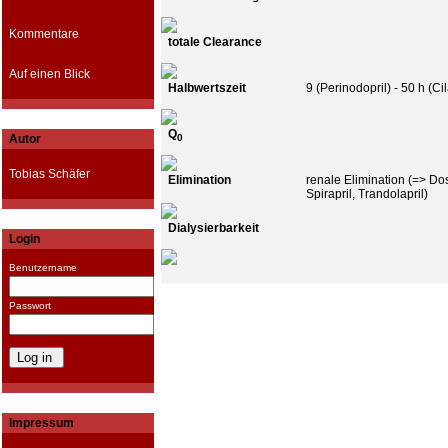
Kommentare
totale Clearance
Auf einen Blick
Halbwertszeit
9 (Perinodopril) - 50 h (Cil
Q
Autor
0
Tobias Schäfer
Elimination
renale Elimination (=> Do
Spirapril, Trandolapril)
Dialysierbarkeit
Login
Benutzername
Passwort
Impressum