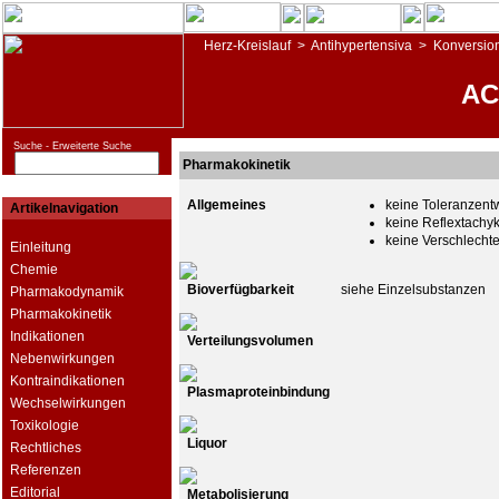
Herz-Kreislauf
>
Antihypertensiva
>
Konversi
AC
Suche -
Erweiterte Suche
Pharmakokinetik
Allgemeines
keine Toleranzent
Artikelnavigation
keine Reflextachy
keine Verschlecht
Einleitung
Chemie
Bioverfügbarkeit
siehe Einzelsubstanzen
Pharmakodynamik
Pharmakokinetik
Indikationen
Verteilungsvolumen
Nebenwirkungen
Kontraindikationen
Plasmaproteinbindung
Wechselwirkungen
Toxikologie
Liquor
Rechtliches
Referenzen
Editorial
Metabolisierung