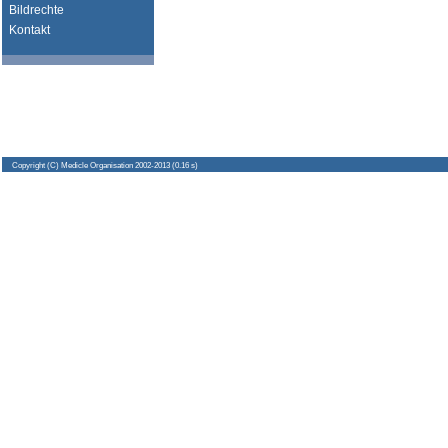
Bildrechte
Kontakt
Copyright
(C) Medicle Organisation 2002-2013 (0.16 s)