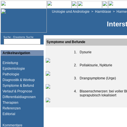
Urologie und Andrologie
>
Harnblase
>
Harnwe
Interst
Suche -
Erweiterte Suche
Symptome und Befunde
1.
Dysurie
Artikelnavigation
Einleitung
2.
Pollakisurie, Nykturie
Epidemiologie
Pathologie
3.
Drangsymptome (Urge)
Diagnostik & Workup
Symptome & Befund
Verlauf & Prognose
4.
Blasenschmerzen: bei voller B
suprapubisch lokalisiert
Differentialdiagnosen
Therapien
Referenzen
Editorial
Kommentare