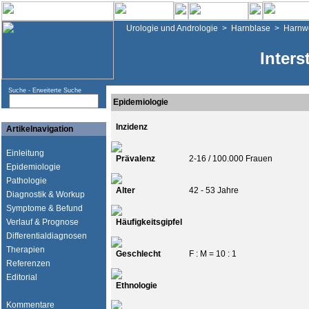
Urologie und Andrologie
>
Harnblase
>
Harnwe
Interst
Suche -
Erweiterte Suche
Epidemiologie
Inzidenz
Artikelnavigation
Einleitung
Prävalenz
2-16 / 100.000 Frauen
Epidemiologie
Pathologie
Alter
42 - 53 Jahre
Diagnostik & Workup
Symptome & Befund
Verlauf & Prognose
Häufigkeitsgipfel
Differentialdiagnosen
Therapien
Geschlecht
F : M = 10 : 1
Referenzen
Editorial
Ethnologie
Kommentare