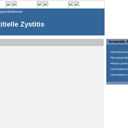
gsinfektionen
itielle Zystitis
Verwandte A
Harnblasenk
Harnwegsinfe
Herpes genita
Urethraldivert
Urinsediment