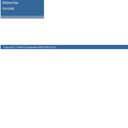
Bildrechte
Kontakt
Copyright
(C) Medicle Organisation 2002-2013 (0.11 s)