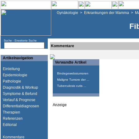
Gynäkologie
>
Erkrankungen der Mamma
>
M
Fi
Suche -
Erweiterte Suche
Kommentare
Artikelnavigation
Verwandte Artikel
Einleitung
Bindegewebstumoren
Epidemiologie
Maligne Tumore der ...
Pathologie
Tuberculosis cutis ...
Diagnostik & Workup
Symptome & Befund
Verlauf & Prognose
Anzeige
Differentialdiagnosen
Therapien
Referenzen
Editorial
Kommentare