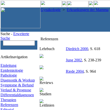
Gynäkologie
>
Erkrankungen der Mamma
Suche -
Erweiterte
Suche
Referenzen
Lehrbuch
Diedrich 2000
, S. 618
Artikelnavigation
Jung 2002
, S. 238-239
Einleitung
Epidemiologie
Riede 2004
, S. 964
Pathologie
Diagnostik & Workup
Reviews
Symptome & Befund
Verlauf & Prognose
Studien
Differentialdiagnosen
Therapien
Referenzen
Leitlinien
Editorial