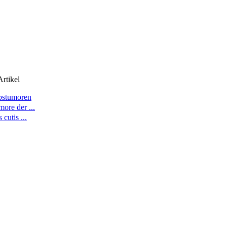
rtikel
bstumoren
ore der ...
 cutis ...