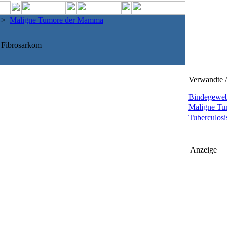
>
Maligne Tumore der Mamma
Fibrosarkom
Verwandte A
Bindegewe
Maligne Tum
Tuberculosis
Anzeige