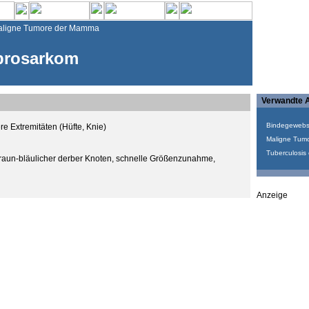
aligne Tumore der Mamma
brosarkom
Verwandte A
Bindegewebs
re Extremitäten (Hüfte, Knie)
Maligne Tumor
Tuberculosis c
braun-bläulicher derber Knoten, schnelle Größenzunahme,
Anzeige