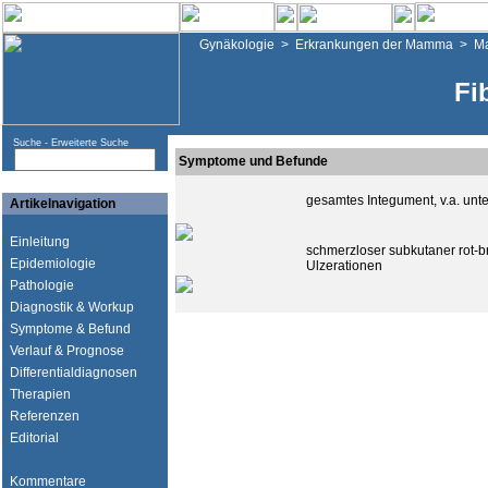
Gynäkologie
>
Erkrankungen der Mamma
>
M
Fi
Suche -
Erweiterte Suche
Symptome und Befunde
gesamtes Integument, v.a. unte
Artikelnavigation
Einleitung
schmerzloser subkutaner rot-
Epidemiologie
Ulzerationen
Pathologie
Diagnostik & Workup
Symptome & Befund
Verlauf & Prognose
Differentialdiagnosen
Therapien
Referenzen
Editorial
Kommentare