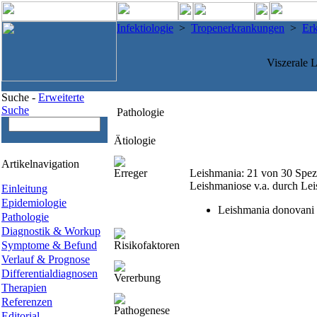
Infektiologie
>
Tropenerkrankungen
>
Er
Viszerale 
Suche -
Erweiterte
Suche
Pathologie
Ätiologie
Artikelnavigation
Erreger
Leishmania: 21 von 30 Spez
Leishmaniose v.a. durch Lei
Einleitung
Epidemiologie
Leishmania donovani
Pathologie
Diagnostik & Workup
Symptome & Befund
Risikofaktoren
Verlauf & Prognose
Differentialdiagnosen
Vererbung
Therapien
Referenzen
Pathogenese
Editorial