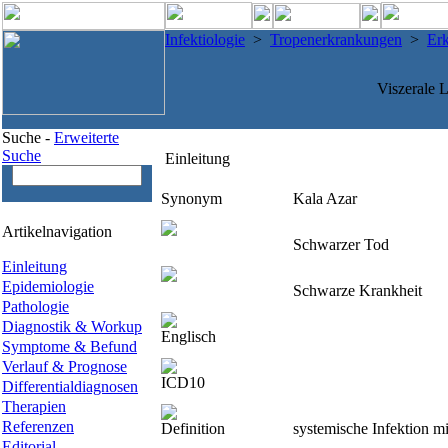
Infektiologie
>
Tropenerkrankungen
>
Er
Viszerale 
Suche -
Erweiterte
Suche
Einleitung
Synonym
Kala Azar
Artikelnavigation
Schwarzer Tod
Einleitung
Epidemiologie
Schwarze Krankheit
Pathologie
Diagnostik & Workup
Englisch
Symptome & Befund
Verlauf & Prognose
ICD10
Differentialdiagnosen
Therapien
Referenzen
Definition
systemische Infektion m
Editorial