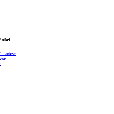
rtikel
shmaniose
enie
e