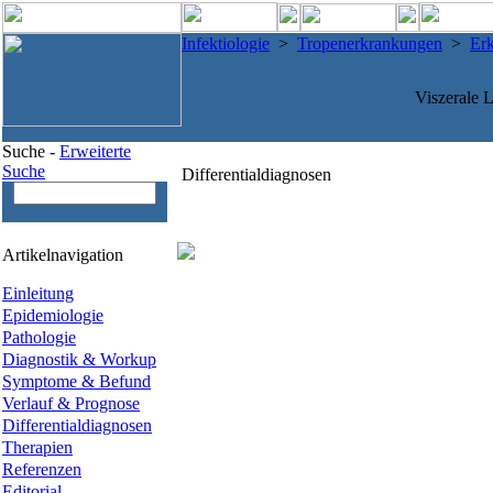
Infektiologie
>
Tropenerkrankungen
>
Er
Viszerale 
Suche -
Erweiterte
Suche
Differentialdiagnosen
Artikelnavigation
Einleitung
Epidemiologie
Pathologie
Diagnostik & Workup
Symptome & Befund
Verlauf & Prognose
Differentialdiagnosen
Therapien
Referenzen
Editorial