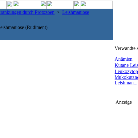
krankungen durch Protozoen
>
Leishmaniose
Leishmaniose (Rudiment)
Verwandte A
Anämien
Kutane Lei
Leukozytop
Mukokutan
Leishman...
Anzeige