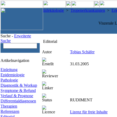
Infektiologie
>
Tropenerkrankungen
>
Er
Viszerale 
Suche -
Erweiterte
Suche
Editorial
Autor
Tobias Schäfer
Artikelnavigation
Erstellt
31.03.2005
Einleitung
Epidemiologie
Reviewer
Pathologie
Diagnostik & Workup
Linker
Symptome & Befund
Verlauf & Prognose
Status
RUDIMENT
Differentialdiagnosen
Therapien
Referenzen
Licence
Lizenz für freie Inhalte
Editorial