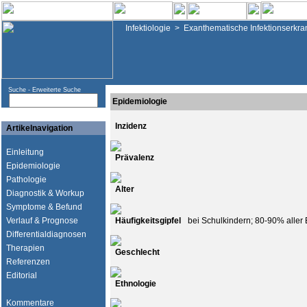
Infektiologie
>
Exanthematische Infektionserkr
Suche -
Erweiterte Suche
Epidemiologie
Inzidenz
Artikelnavigation
Einleitung
Prävalenz
Epidemiologie
Pathologie
Alter
Diagnostik & Workup
Symptome & Befund
Verlauf & Prognose
Häufigkeitsgipfel
bei Schulkindern; 80-90% aller
Differentialdiagnosen
Therapien
Geschlecht
Referenzen
Editorial
Ethnologie
Kommentare