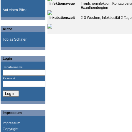
Infektionswege
Tröpfcheninfektion; Kontagiösit
Exanthembeginn
Auf einen Blick
Inkubationszeit
2-3 Wochen; Infektiosität 2 Tag
Autor
Tobias Schäfer
Login
Benutzername
Passwort
Impressum
Impressum
Copyright