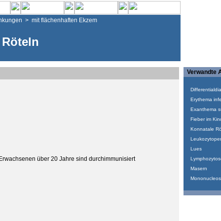
ankungen
>
mit flächenhaften Ekzem
Röteln
Verwandte A
Differentialdi
Erythema infe
Exanthema s
Fieber im Kind
Konnatale Rö
Leukozytope
Lues
 Erwachsenen über 20 Jahre sind durchimmunisiert
Lymphozytos
Masern
Mononucleosis