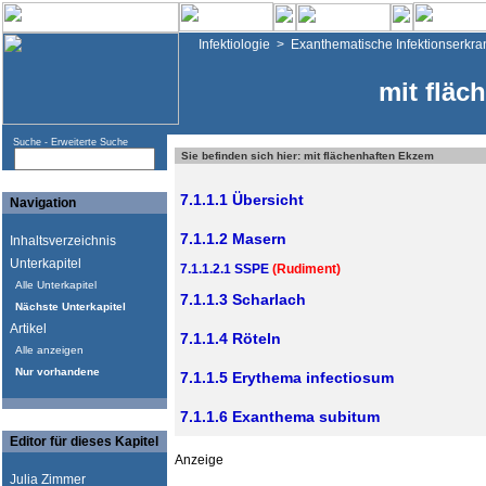
Infektiologie
>
Exanthematische Infektionserkr
mit fläc
Suche -
Erweiterte Suche
Sie befinden sich hier: mit flächenhaften Ekzem
7.1.1.1 Übersicht
Navigation
7.1.1.2 Masern
Inhaltsverzeichnis
Unterkapitel
7.1.1.2.1 SSPE
(Rudiment)
Alle Unterkapitel
7.1.1.3 Scharlach
Nächste Unterkapitel
Artikel
7.1.1.4 Röteln
Alle anzeigen
Nur vorhandene
7.1.1.5 Erythema infectiosum
7.1.1.6 Exanthema subitum
Editor für dieses Kapitel
Anzeige
Julia Zimmer