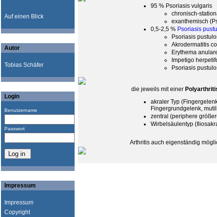
95 % Psoriasis vulgaris
chronisch-statio
Auf einen Blick
exanthemisch (Ps
0,5-2,5 %
Psoriasis pust
Psoriasis pustul
Akrodermatitis c
Autor
Erythema anulare
Impetigo herpetif
Tobias Schäfer
Psoriasis pustul
die jeweils mit einer
Polyarthriti
Login
akraler Typ (Fingergelenk
Fingergrundgelenk, mutil
Benutzername
zentral (periphere größe
Wirbelsäulentyp (Iliosakr
Passwort
Arthritis auch eigenständig mögli
Impressum
Impressum
Copyright