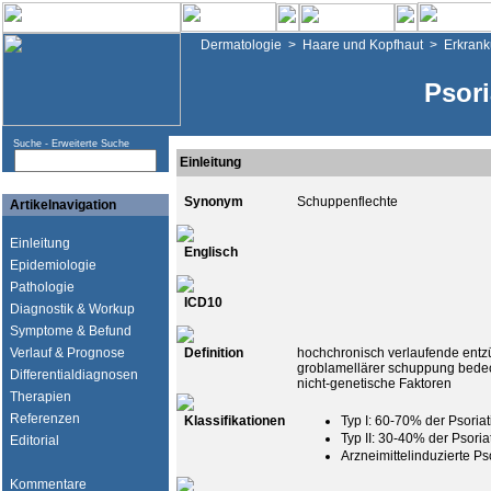
Dermatologie
>
Haare und Kopfhaut
>
Erkran
Psori
Suche -
Erweiterte Suche
Einleitung
Synonym
Schuppenflechte
Artikelnavigation
Einleitung
Englisch
Epidemiologie
Pathologie
ICD10
Diagnostik & Workup
Symptome & Befund
Verlauf & Prognose
Definition
hochchronisch verlaufende entzü
groblamellärer schuppung bedec
Differentialdiagnosen
nicht-genetische Faktoren
Therapien
Referenzen
Klassifikationen
Typ I: 60-70% der Psoriat
Typ II: 30-40% der Psoria
Editorial
Arzneimittelinduzierte P
Kommentare