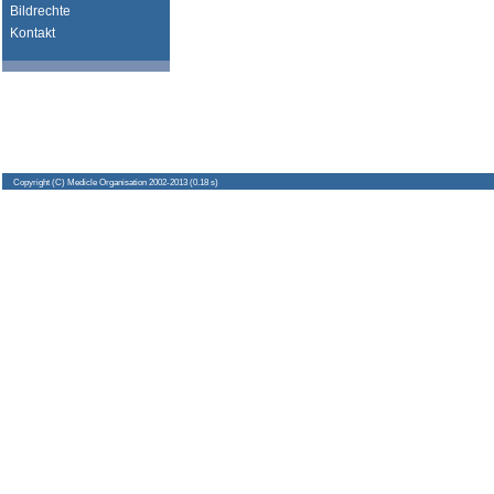
Bildrechte
Kontakt
Copyright
(C) Medicle Organisation 2002-2013 (0.18 s)