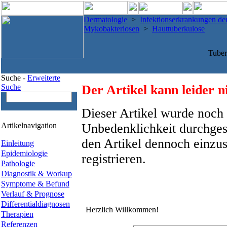
Dermatologie
>
Infektionserkrankungen de
Mykobakteriosen
>
Hauttuberkulose
Tuber
Suche -
Erweiterte
Suche
Der Artikel kann leider n
Dieser Artikel wurde noch 
Artikelnavigation
Unbedenklichkeit durchges
den Artikel dennoch einzus
Einleitung
Epidemiologie
registrieren.
Pathologie
Diagnostik & Workup
Symptome & Befund
Verlauf & Prognose
Differentialdiagnosen
Herzlich Willkommen!
Therapien
Referenzen