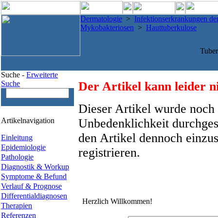
Dermatologie
>
Infektionserkrankungen de
Mykobakteriosen
>
Hauttuberkulose
Tuber
Suche -
Erweiterte
Suche
Der Artikel kann leider n
Dieser Artikel wurde noch 
Artikelnavigation
Unbedenklichkeit durchges
den Artikel dennoch einzus
Einleitung
Epidemiologie
registrieren.
Pathologie
Diagnostik & Workup
Symptome & Befund
Verlauf & Prognose
Differentialdiagnosen
Herzlich Willkommen!
Therapien
Referenzen