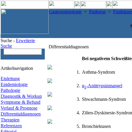
Gastroenterologie
>
Pankreas
>
Funktione
Suche -
Erweiterte
Suche
Differentialdiagnosen
Bei negativem Schweißte
Artikelnavigation
1.
Asthma-Syndrom
Einleitung
Epidemiologie
2.
α
-Antitrypsinmangel
1
Pathologie
Diagnostik & Workup
3.
Shwachmann-Syndrom
Symptome & Befund
Verlauf & Prognose
4.
Zilien-Dyskinesie-Syndro
Differentialdiagnosen
Therapien
Referenzen
5.
Bronchiektasen
Editorial