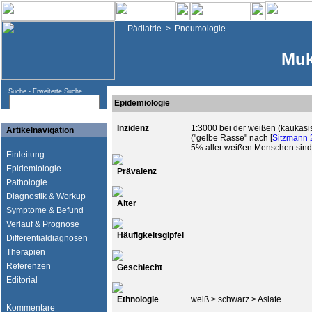
Pädiatrie
>
Pneumologie
Muk
Suche -
Erweiterte Suche
Epidemiologie
Inzidenz
1:3000 bei der weißen (kaukas
Artikelnavigation
("gelbe Rasse" nach [
Sitzmann 
5% aller weißen Menschen sind
Einleitung
Epidemiologie
Prävalenz
Pathologie
Diagnostik & Workup
Alter
Symptome & Befund
Verlauf & Prognose
Häufigkeitsgipfel
Differentialdiagnosen
Therapien
Referenzen
Geschlecht
Editorial
Ethnologie
weiß > schwarz > Asiate
Kommentare