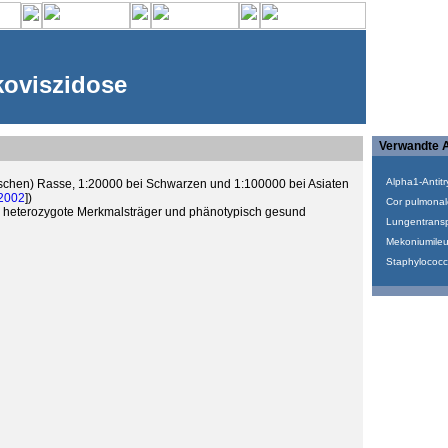
oviszidose
Verwandte A
Alpha1-Antitr
ischen) Rasse, 1:20000 bei Schwarzen und 1:100000 bei Asiaten
2002
])
Cor pulmonal
 heterozygote Merkmalsträger und phänotypisch gesund
Lungentranspl
Mekoniumile
Staphylococc