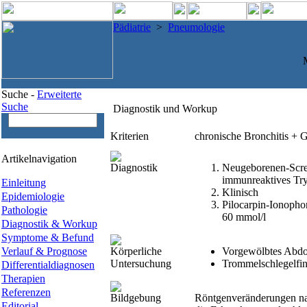
Pädiatrie
>
Pneumologie
Suche -
Erweiterte
Suche
Diagnostik und Workup
Kriterien
chronische Bronchitis + 
Artikelnavigation
Diagnostik
Neugeborenen-Scree
immunreaktives Tryp
Einleitung
Klinisch
Epidemiologie
Pilocarpin-Ionopho
Pathologie
60 mmol/l
Diagnostik & Workup
Symptome & Befund
Verlauf & Prognose
Körperliche
Vorgewölbtes Abd
Untersuchung
Trommelschlegelfin
Differentialdiagnosen
Therapien
Referenzen
Bildgebung
Röntgenveränderungen na
Editorial