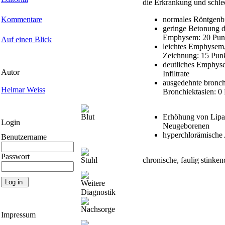
die Erkrankung und schlec
Kommentare
normales Röntgenbi
geringe Betonung d
Emphysem: 20 Pun
Auf einen Blick
leichtes Emphysem, 
Zeichnung: 15 Pun
deutliches Emphyse
Autor
Infiltrate
ausgedehnte broncho
Helmar Weiss
Bronchiektasien: 0
Blut
Erhöhung von Lipa
Login
Neugeborenen
hyperchlorämische
Benutzername
Passwort
Stuhl
chronische, faulig stinke
Weitere
Diagnostik
Nachsorge
Impressum