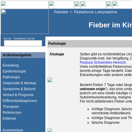
Pädiatrie
>
Pädiatrische Leitsymptome
Fieber im Ki
Suche -
Erweiterte Suche
Pathologie
Ätiologie
Selten gibt es nichtinfektiöse U
Artikelnavigation
Diagnostik insb. bei Vergiftung, 
Purpura Schoenlein-Henoch
.
Einleitung
Viele nichtinfektiöse Fieberurs
bereits einige Tage besteht. D
Epidemiologie
Erkrankungen oder andere selten
Pathologie
Diagnostik & Workup
Besteht Fieber 7 Tage oder läng
Symptome & Befund
unknown origin
"), das eine umf
jedoch um eine relativ häufige Ur
Verlauf & Prognose
Autoimmunerkrankung, maligne 
Differentialdiagnosen
Für nicht abfallendes Fieber un
Therapien
richtige Diagnose, falsc
Referenzen
verordnete Antibiotikum)
richtige Diagnose und Th
Editorial
falsche Diagnose
Kommentare