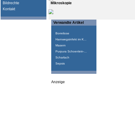
Bildrechte
Mikroskopie
Kontakt
Verwandte Artikel
Borreliose
Harnwegsinfekt im K...
Masern
Purpura Schoenlein-...
Scharlach
Sepsis
Anzeige