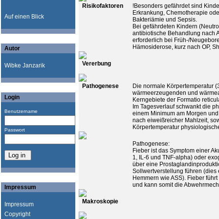
Risikofaktoren
!Besonders gefährdet sind Kind
Erkrankung, Chemotherapie oder
Auf einen Blick
Bakteriämie und Sepsis.
Bei gefährdeten Kindern (Neutrope
antibiotische Behandlung nach A
erforderlich bei Früh-/Neugebor
Hämosiderose, kurz nach OP, Sh
Autor
Vererbung
Wibke Janzarik
Pathogenese
Die normale Körpertemperatur (3
wärmeerzeugenden und wärmea
Login
Kerngebiete der Formatio reticula
Im Tagesverlauf schwankt die ph
Benutzername
einem Minimum am Morgen und e
nach eiweißreicher Mahlzeit, so
Körpertemperatur physiologisch
Passwort
Pathogenese:
Fieber ist das Symptom einer Ak
1, IL-6 und TNF-alpha) oder exo
über eine Prostaglandinprodukt
Sollwertverstellung führen (die
Hemmern wie ASS). Fieber führt
und kann somit die Abwehrmech
Impressum
Makroskopie
Impressum
Copyright