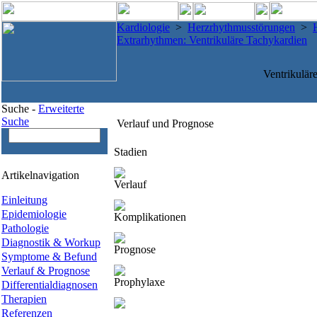
Kardiologie
>
Herzrhythmusstörungen
>
Extrarhythmen: Ventrikuläre Tachykardien
Ventrikulär
Suche -
Erweiterte
Suche
Verlauf und Prognose
Stadien
Artikelnavigation
Verlauf
Einleitung
Epidemiologie
Komplikationen
Pathologie
Diagnostik & Workup
Prognose
Symptome & Befund
Verlauf & Prognose
Prophylaxe
Differentialdiagnosen
Therapien
Referenzen