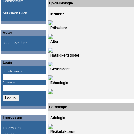
Kommentare
Epidemiologie
Auf einen Blick
Inzidenz
Prävalenz
Autor
Alter
Tobias Schäfer
Häufigkeitsgipfel
Login
Geschlecht
Benutzername
Passwort
Ethnologie
Pathologie
Impressum
Ätiologie
Impressum
Risikofaktoren