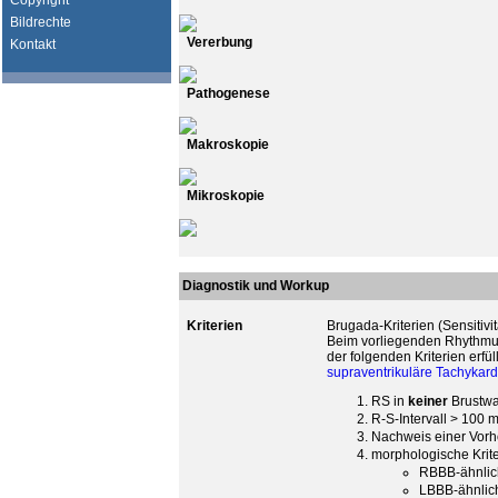
Copyright
Bildrechte
Vererbung
Kontakt
Pathogenese
Makroskopie
Mikroskopie
Diagnostik und Workup
Kriterien
Brugada-Kriterien (Sensitivi
Beim vorliegenden Rhythmus
der folgenden Kriterien erfül
supraventrikuläre Tachykard
RS in
keiner
Brustwa
R-S-Intervall > 100 
Nachweis einer Vorh
morphologische Krite
RBBB-ähnlich
LBBB-ähnlich