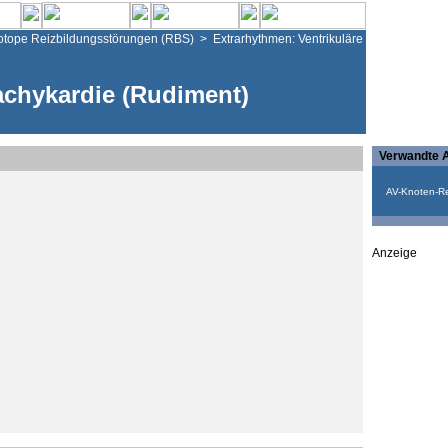
otope Reizbildungsstörungen (RBS)
>
Extrarhythmen: Ventrikuläre
achykardie (Rudiment)
Verwandte A
AV-Knoten-Re
Anzeige