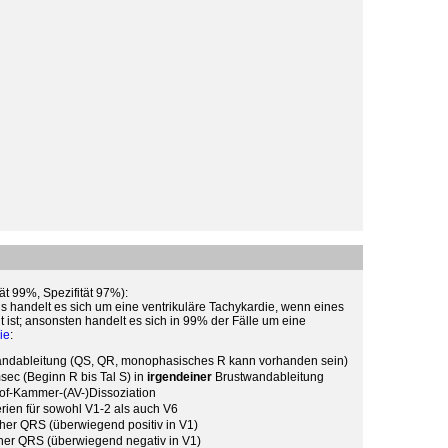
tät 99%, Spezifität 97%):
 handelt es sich um eine ventrikuläre Tachykardie, wenn eines
lt ist; ansonsten handelt es sich in 99% der Fälle um eine
ie
:
ndableitung (QS, QR, monophasisches R kann vorhanden sein)
msec (Beginn R bis Tal S) in
irgendeiner
Brustwandableitung
of-Kammer-(AV-)Dissoziation
rien für sowohl V1-2 als auch V6
er QRS (überwiegend positiv in V1)
er QRS (überwiegend negativ in V1)