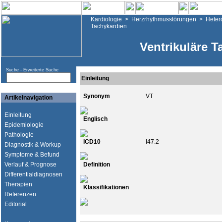
Kardiologie
>
Herzrhythmusstörungen
>
Heter
Tachykardien
Ventrikuläre T
Suche -
Erweiterte Suche
Einleitung
Synonym
VT
Artikelnavigation
Einleitung
Englisch
Epidemiologie
Pathologie
ICD10
I47.2
Diagnostik & Workup
Symptome & Befund
Verlauf & Prognose
Definition
Differentialdiagnosen
Therapien
Klassifikationen
Referenzen
Editorial