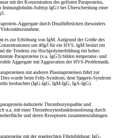
linear mit der Konzentration des gelösten Paraproteins,
den Immunglobulin-Subtyp IgG1 bei Überschreitung einer
/l.
araprotein-Aggregate durch Disulfidbrücken (besonders
 Viskositätszunahme.
 es zur Erhöhung von IgM. Aufgrund der Größe des
onzentrationen um 40g/l für ein HVS. IgM besitzt ein
nd die Tendenz zur Hochpolymerbildung ein hohes
mmte Paraproteine (v.a. IgG3) bilden temperatur- und
ersible Aggregate mit Aggravation der HVS-Problematik.
raproteinen mit anderen Plasmaproteinen führt zur
ät. Dies wurde beim Felty-Syndrom, dem Sjøgren-Syndrom
ritis beobachtet (IgG-IgG, IgM-IgG, IgA-IgG).
e paraprotein-induzierte Thrombozytopathie und
lich u.a. mit einer Thrombozytenfunktionsstörung durch
noberfläche und deren Rezeptoren zusammenzuhängen.
araproteine mit der regelrechten Fibrinbildung: IgG-