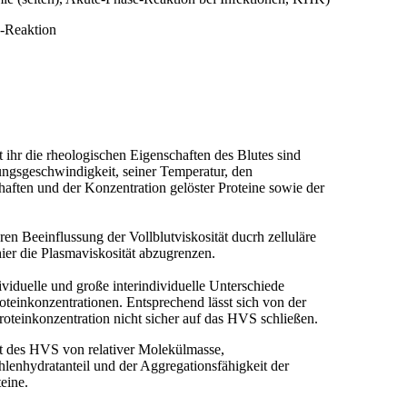
e-Reaktion
 ihr die rheologischen Eigenschaften des Blutes sind
ngsgeschwindigkeit, seiner Temperatur, den
ften und der Konzentration gelöster Proteine sowie der
ren Beeinflussung der Vollblutviskosität ducrh zelluläre
 hier die Plasmaviskosität abzugrenzen.
ividuelle und große interindividuelle Unterschiede
oteinkonzentrationen. Entsprechend lässt sich von der
teinkonzentration nicht sicher auf das HVS schließen.
it des HVS von relativer Molekülmasse,
lenhydratanteil und der Aggregationsfähigkeit der
eine.