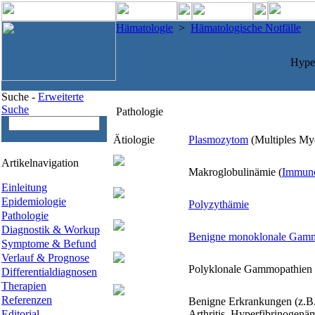
Hämatologie
>
Hämatologische Notfälle
Hyper
Suche -
Erweiterte
Suche
Pathologie
Ätiologie
Plasmozytom
(Multiples My
Artikelnavigation
Makroglobulinämie (
Immun
Einleitung
Epidemiologie
Polyzythämie
Pathologie
Diagnostik & Workup
Benigne monoklonale Gamm
Symptome & Befund
Verlauf & Prognose
Polyklonale Gammopathien 
Differentialdiagnosen
Therapien
Referenzen
Benigne Erkrankungen (z.B.
Editorial
Arthritis. Hyperfibrinogenä