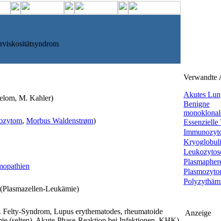
viskositätsyndrom
Verwandte A
Akutes Lu
elom, M. Kahler)
Benigne
monoklonale
ozytom
,
Morbus Waldenstrøm
)
Essenzielle
Immunozyt
Kryoglobul
Leukozytos
Plasmapher
opathien
Plasmozyt
Polyzythämia
(Plasmazellen-Leukämie)
 Felty-Syndrom, Lupus erythematodes, rheumatoide
Anzeige
mie (selten), Akute-Phase-Reaktion bei Infektionen, KHK)