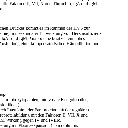
gen die Faktoren II, VII, X und Thrombin; IgA und IgM
c.
schen Druckes kommt es im Rahmen des HVS zur
mie), mit sekundärer Entwicklung von Herzinsuffizienz
 IgA- und IgM-Paraproteine besitzen ein hohes
Ausbildung einer kompensatorischen Hämodilution und
rungen
e Thrombozytopathien, intravasale Koagulopathie,
skulitiden)
ch Interaktion der Paraproteine mit der regulären
raproteinbildung mit den Faktoren II, VII, X und
gM-Wirkung gegen fV und fVIIIc.
gerung mit Plasmaexpansion (Hämodilution,