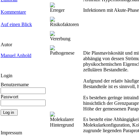
Erreger
Infektionen mit Akute-Phas
Kommentare
Auf einen Blick
Risikofaktoren
Vererbung
Autor
Pathogenese
Die Plasmaviskosität und mit
Manuel Anhold
abhängig von dessen Strömu
physikochemischen Eigenscha
zellulären Bestandteile.
Login
Aufgrund der relativ häufige
Benutzername
Bestandteile ist es sinnvoll,
Passwort
Es bestehen geringe intraind
hinsichtlich der Grenzparapr
Höhe der gemessenen Parapro
Molekularer
Es besteht eine Abhängigke
Hintergrund
Molekularkonfiguration, Koh
zugrunde liegenden Paraprot
Impressum