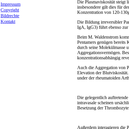
Die Plasmaviskosität steigt 
Impressum
insbesondere gilt dies für 
Copyright
Konzentration von 120-130g
Bildrechte
Kontakt
Die Bildung irreversibler P
IgA, IgG3) führt ebenso zur
Beim M. Waldenstrom kommt
Pentamers genügen bereits K
durch seine Molekülmasse u
Aggregationsvermögen. Besti
konzentrationsabhängig rev
Auch die Aggregation von Pa
Elevation der Blutviskosit
under der rheumatoiden Arth
Die gelegentlich auftretend
intravasale scheinen ursäch
Besetzung der Thrombozyte
Außerdem interagieren die P