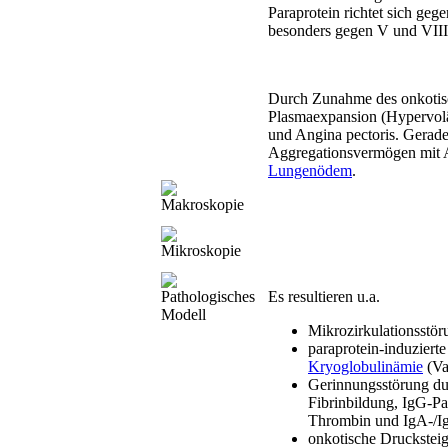
Paraprotein richtet sich ge
besonders gegen V und VIII
Durch Zunahme des onkoti
Plasmaexpansion (Hypervolä
und Angina pectoris. Gerade
Aggregationsvermögen mit 
Lungenödem
.
Makroskopie
Mikroskopie
Pathologisches
Es resultieren u.a.
Modell
Mikrozirkulationsstö
paraprotein-induziert
Kryoglobulinämie
(Va
Gerinnungsstörung dur
Fibrinbildung, IgG-Pa
Thrombin und IgA-/I
onkotische Druckstei