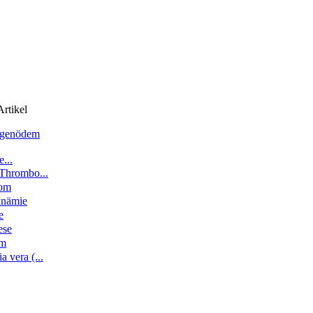
rtikel
ngenödem
...
 Thrombo...
om
inämie
e
ese
om
 vera (...