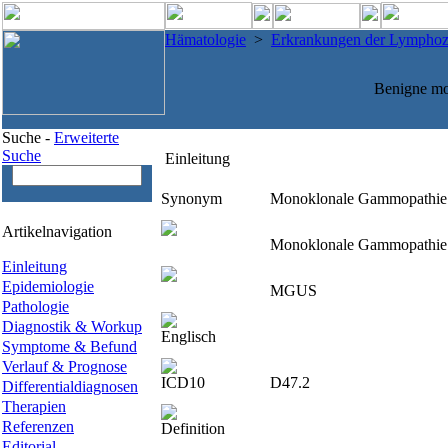
Hämatologie
>
Erkrankungen der Lymphoz
Benigne m
Suche -
Erweiterte
Suche
Einleitung
Synonym
Monoklonale Gammopathie 
Artikelnavigation
Monoklonale Gammopathie 
Einleitung
Epidemiologie
MGUS
Pathologie
Diagnostik & Workup
Englisch
Symptome & Befund
Verlauf & Prognose
ICD10
D47.2
Differentialdiagnosen
Therapien
Referenzen
Definition
Editorial