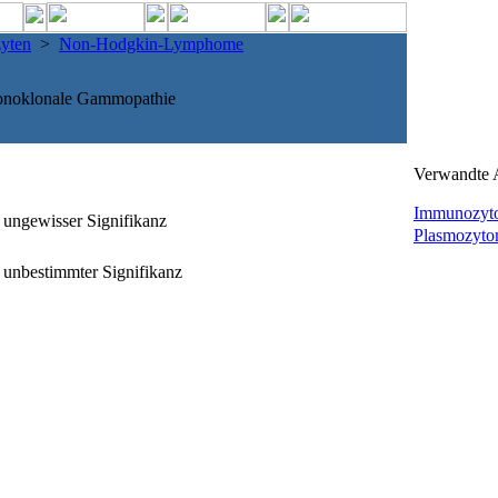
yten
>
Non-Hodgkin-Lymphome
onoklonale Gammopathie
Verwandte A
Immunozyt
ungewisser Signifikanz
Plasmozyt
unbestimmter Signifikanz