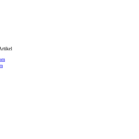
rtikel
om
om