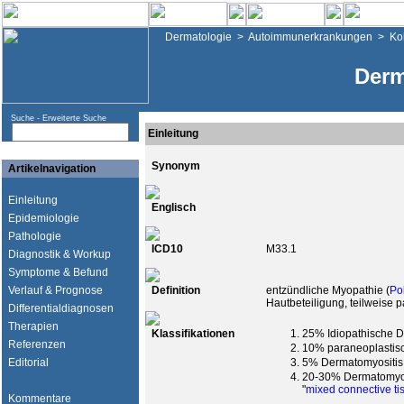
Dermatologie
>
Autoimmunerkrankungen
>
Ko
Derm
Suche -
Erweiterte Suche
Einleitung
Synonym
Artikelnavigation
Einleitung
Englisch
Epidemiologie
Pathologie
ICD10
M33.1
Diagnostik & Workup
Symptome & Befund
Verlauf & Prognose
Definition
entzündliche Myopathie (
Po
Hautbeteiligung, teilweise 
Differentialdiagnosen
Therapien
Klassifikationen
25% Idiopathische D
Referenzen
10% paraneoplastis
Editorial
5% Dermatomyositis m
20-30% Dermatomyosi
"
mixed connective ti
Kommentare