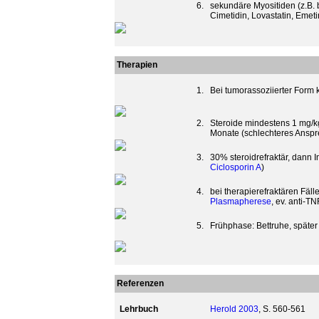
6.
sekundäre Myositiden (z.B. 
Cimetidin, Lovastatin, Emeti
Therapien
1.
Bei tumorassoziierter Form
2.
Steroide mindestens 1 mg/
Monate (schlechteres Anspr
3.
30% steroidrefraktär, dann 
Ciclosporin A
)
4.
bei therapierefraktären Fäl
Plasmapherese
, ev. anti-T
5.
Frühphase: Bettruhe, später
Referenzen
Lehrbuch
Herold 2003
, S. 560-561