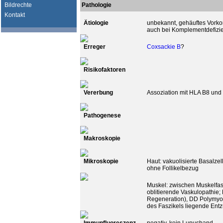
Bildrechte
Pathologie
Kontakt
Ätiologie
unbekannt, gehäuftes Vo
auch bei Komplementdefizi
Erreger
Coxsackie B
?
Risikofaktoren
Vererbung
Assoziation mit HLA B8 un
Pathogenese
Makroskopie
Mikroskopie
Haut: vakuolisierte Basalzel
ohne Follikelbezug
Muskel: zwischen Muskelfasz
oblitierende Vaskulopathie;
Regeneration), DD Polymyos
des Faszikels liegende Entz