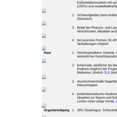
Extremitätenmuskeln mit sy
(100%) und muskelkaterarti
2.
Schwierigkeiten beim Aufste
(Kämmen)
3.
Befall der Pharynx- und Lar
Verschlucken; fakultativ a
4.
bei juvenilen Formen 30-40%
Verkalkungen möglich
Haut
1.
Heliotroperythem: lividrote
weinerlicher Gesichtsausdru
2.
lichenoide, weißliche bis b
Erythem möglich) der Finge
Malleolen; ähnlich
SLE
(dor
3.
druckschmerzhafte Nagelfal
Hämorrhagien
4.
poikilodermatische Hauther
Atrophie) an Stamm und Extr
Lichen-ruber-artige Herde,
Organbeteiligung
1.
30% Ösophagus: Schluckst