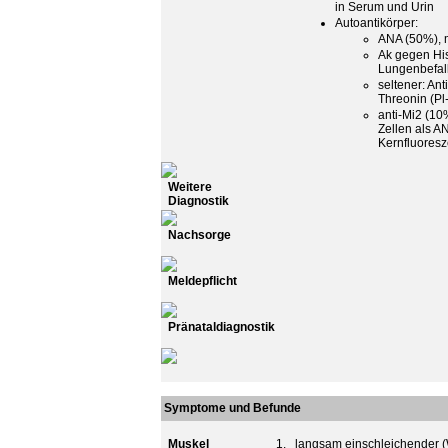
in Serum und Urin
Autoantikörper:
ANA (50%), m
Ak gegen His
Lungenbefal
seltener: An
Threonin (Pl-
anti-Mi2 (10
Zellen als A
Kernfluores
Weitere
Diagnostik
Nachsorge
Meldepflicht
Pränataldiagnostik
Symptome und Befunde
Muskel
1.
langsam einschleichender (