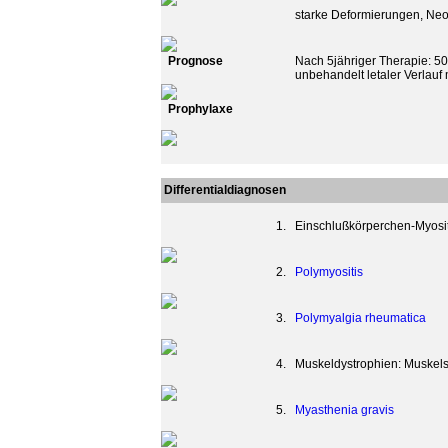
starke Deformierungen, Neop
Prognose
Nach 5jähriger Therapie: 5
unbehandelt letaler Verlauf
Prophylaxe
Differentialdiagnosen
1.
Einschlußkörperchen-Myositi
2.
Polymyositis
3.
Polymyalgia rheumatica
4.
Muskeldystrophien: Muske
5.
Myasthenia gravis