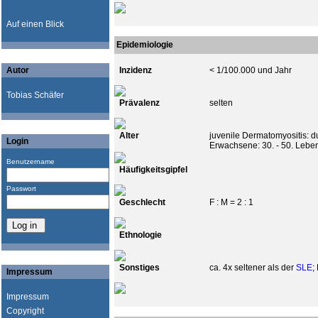
Auf einen Blick
Epidemiologie
Autor
Inzidenz
< 1/100.000 und Jahr
Tobias Schäfer
Prävalenz
selten
Alter
juvenile Dermatomyositis: du
Login
Erwachsene: 30. - 50. Lebe
Benutzername
Häufigkeitsgipfel
Passwort
Geschlecht
F : M = 2 : 1
Ethnologie
Sonstiges
ca. 4x seltener als der
SLE
;
Impressum
Impressum
Copyright