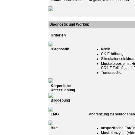
Immunfluoreszenz
negativ, kein Lupusband
Diagnostik und Workup
Kriterien
Diagnostik
Klinik
CK-Erhöhung
Stimulationselektr
Muskelbiopsie mit Hi
CD4-T-Zellinfiltrate,
Tumorsuche
Körperliche
Untersuchung
Bildgebung
EMG
Abgrenzung zu neurogenen 
Blut
unspezifische Entzü
Muskelenzyme (Aldol