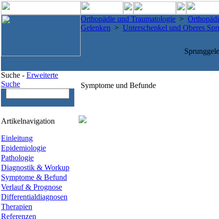
Orthopädie und Traumatologie
>
Orthopädi
Gelenken
>
Unterschenkel und Oberes Spr
Sprunggele
Suche -
Erweiterte
Suche
Symptome und Befunde
Artikelnavigation
Einleitung
Epidemiologie
Pathologie
Diagnostik & Workup
Symptome & Befund
Verlauf & Prognose
Differentialdiagnosen
Therapien
Referenzen