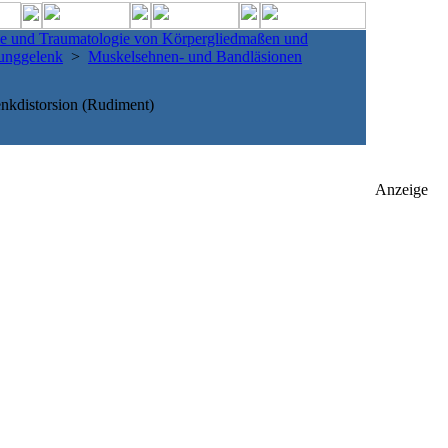
e und Traumatologie von Körpergliedmaßen und
unggelenk
>
Muskelsehnen- und Bandläsionen
nkdistorsion (Rudiment)
Anzeige