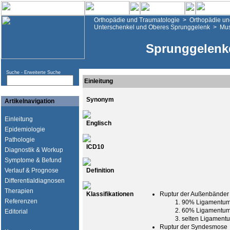
Orthopädie und Traumatologie
>
Orthopädie un
Unterschenkel und Oberes Sprunggelenk
>
Mus
Sprunggelenkd
Suche -
Erweiterte Suche
Einleitung
Synonym
Artikelnavigation
Einleitung
Englisch
Epidemiologie
Pathologie
ICD10
Diagnostik & Workup
Symptome & Befund
Verlauf & Prognose
Definition
Differentialdiagnosen
Therapien
Klassifikationen
Ruptur der Außenbänder
Referenzen
90% Ligamentum f
60% Ligamentum 
Editorial
selten Ligamentum
Ruptur der Syndesmose