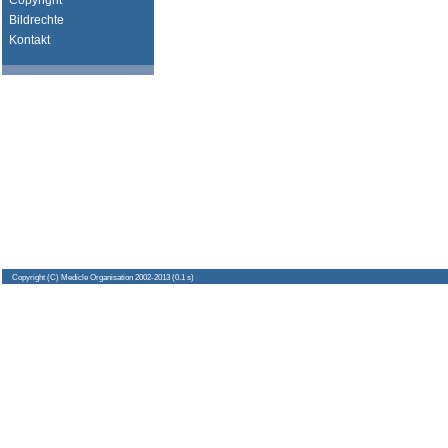
Copyright
Bildrechte
Kontakt
Copyright
(C) Medicle Organisation 2002-2013 (0.1 s)