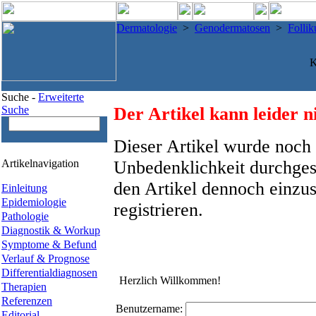
Dermatologie
>
Genodermatosen
>
Follik
K
Suche -
Erweiterte
Suche
Der Artikel kann leider n
Dieser Artikel wurde noch 
Artikelnavigation
Unbedenklichkeit durchges
den Artikel dennoch einzus
Einleitung
Epidemiologie
registrieren.
Pathologie
Diagnostik & Workup
Symptome & Befund
Verlauf & Prognose
Differentialdiagnosen
Herzlich Willkommen!
Therapien
Referenzen
Benutzername:
Editorial