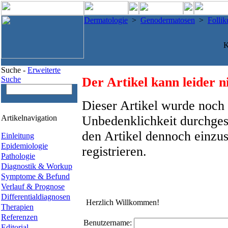
Dermatologie
>
Genodermatosen
>
Follik
K
Suche -
Erweiterte
Suche
Der Artikel kann leider n
Dieser Artikel wurde noch 
Artikelnavigation
Unbedenklichkeit durchges
den Artikel dennoch einzus
Einleitung
Epidemiologie
registrieren.
Pathologie
Diagnostik & Workup
Symptome & Befund
Verlauf & Prognose
Differentialdiagnosen
Herzlich Willkommen!
Therapien
Referenzen
Benutzername:
Editorial