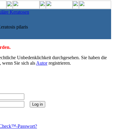
uläre Keratosen
eratosis pilaris
erden.
echtliche Unbedenklichkeit durchgesehen. Sie haben die
, wenn Sie sich als
Autor
registrieren.
Check™-Passwort?