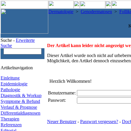
Dermatologie
>
Genodermatosen
>
Follik
K
Suche -
Erweiterte
Suche
Der Artikel kann leider nicht angezeigt w
Dieser Artikel wurde noch nicht auf urheberr
Möglichkeit, den Artikel dennoch einzusehen
Artikelnavigation
Einleitung
Herzlich Willkommen!
Epidemiologie
Pathologie
Benutzername:
Diagnostik & Workup
Passwort:
Symptome & Befund
Verlauf & Prognose
Differentialdiagnosen
Therapien
Neuer Benutzer
-
Passwort vergessen?
-
Doc
Referenzen
Editorial