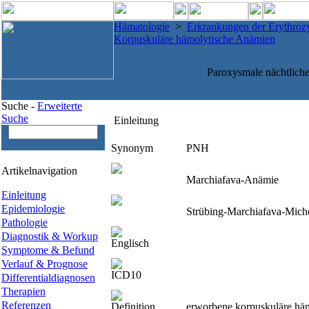
Hämatologie
>
Erkrankungen der Erythroz
Korpuskuläre hämolytische Anämien
Paroxysmale nächtlich
Suche -
Erweiterte
Suche
Einleitung
Synonym
PNH
Artikelnavigation
Marchiafava-Anämie
Einleitung
Epidemiologie
Strübing-Marchiafava-Mich
Pathologie
Diagnostik & Workup
Englisch
Symptome & Befund
Verlauf & Prognose
ICD10
Differentialdiagnosen
Therapien
Referenzen
Definition
erworbene korpuskuläre häm