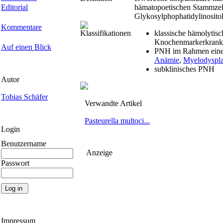
Editorial
hämatopoetischen Stammzelle
Glykosylphophatidylinosit
Kommentare
Klassifikationen
klassische hämolytis
Knochenmarkerkrank
Auf einen Blick
PNH im Rahmen eine
Anämie
,
Myelodyspla
subklinisches PNH
Autor
Tobias Schäfer
Verwandte Artikel
Pasteurella multoci...
Login
Benutzername
Anzeige
Passwort
Impressum