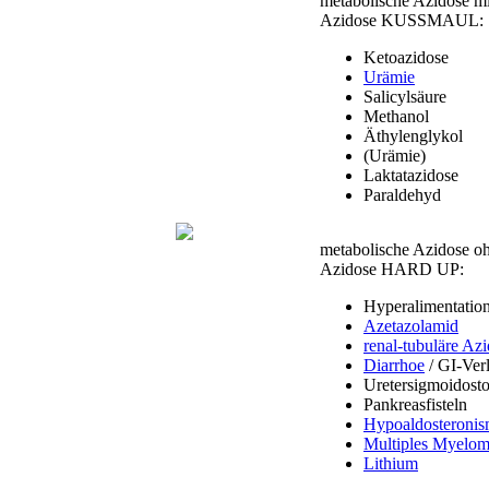
metabolische Azidose m
Azidose KUSSMAUL:
Ketoazidose
Urämie
Salicylsäure
Methanol
Äthylenglykol
(Urämie)
Laktatazidose
Paraldehyd
metabolische Azidose o
Azidose HARD UP:
Hyperalimentatio
Azetazolamid
renal-tubuläre Az
Diarrhoe
/ GI-Verl
Uretersigmoidost
Pankreasfisteln
Hypoaldosteroni
Multiples Myelo
Lithium