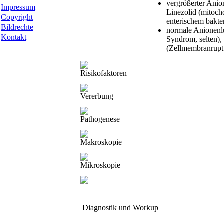
vergrößerter Anion
Impressum
Linezolid (mitocho
Copyright
enterischem bakte
Bildrechte
normale Anionenlü
Kontakt
Syndrom, selten)
(Zellmembranruptu
Risikofaktoren
Vererbung
Pathogenese
Makroskopie
Mikroskopie
Diagnostik und Workup