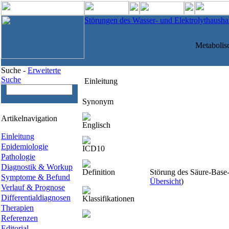
Störungen des Wasser- und Elektrolythaushal
Metabolis
Suche -
Erweiterte
Suche
Einleitung
Synonym
Artikelnavigation
Englisch
Einleitung
Epidemiologie
ICD10
Pathologie
Diagnostik & Workup
Definition
Störung des Säure-Base-
Symptome & Befund
Übersicht
)
Verlauf & Prognose
Differentialdiagnosen
Klassifikationen
Therapien
Referenzen
Editorial