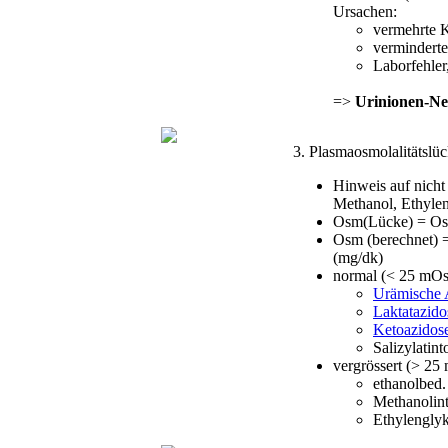
Ursachen:
vermehrte K
vermindert
Laborfehler
=>
Urinionen-Net
3. Plasmaosmolalitätslü
Hinweis auf nicht
Methanol, Ethylen
Osm(Lücke) = Osm
Osm (berechnet) =
(mg/dk)
normal (< 25 mO
Urämische 
Laktatazido
Ketoazidos
Salizylatint
vergrössert (> 2
ethanolbed.
Methanolint
Ethylenglyk