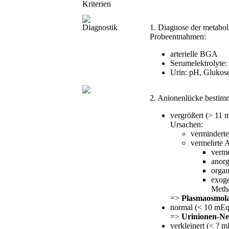
Kriterien
Diagnostik
1. Diagnose der metabol
Probeentnahmen:
arterielle BGA
Serumelektrolyte:
Urin: pH, Glukose
2. Anionenlücke bestim
vergrößert (> 11 
Ursachen:
verminderte
vermehrte A
verm
anorg
organ
exoge
Metha
=>
Plasmaosmolal
normal (< 10 mEq
=>
Urinionen-Net
verkleinert (< ? m