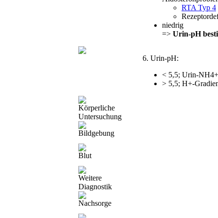
RTA Typ 4
Rezeptordef
niedrig
=>
Urin-pH best
6. Urin-pH:
< 5,5; Urin-NH4+
> 5,5; H+-Gradie
Körperliche
Untersuchung
Bildgebung
Blut
Weitere
Diagnostik
Nachsorge