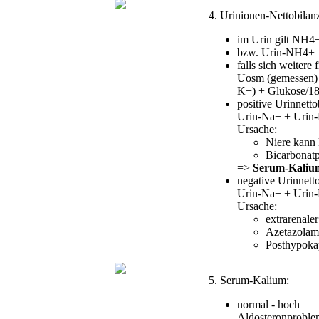
4. Urinionen-Nettobila
im Urin gilt NH4
bzw. Urin-NH4+ =
falls sich weiter
Uosm (gemessen) -
K+) + Glukose/18 
positive Urinnet
Urin-Na+ + Urin-
Ursache:
Niere kann 
Bicarbonatp
=>
Serum-Kalium
negative Urinnett
Urin-Na+ + Urin-
Ursache:
extrarenale
Azetazolam
Posthypoka
5. Serum-Kalium:
normal - hoch
Aldosteronproble