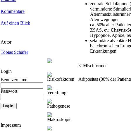
zentrale Schlafapnoe 
verminderte Stimulier
Kommentare
Atemmuskulaturinnerv
Atemwegungen
Auf einen Blick
ca. 50% aller Patiente
ZSAS, ev.
Cheyne-S
Hypopnoe, Apnoe, rea
sekundäre alveoläre H
Autor
bei chronischen Lung
Erkrankungen
Tobias Schäfer
3. Mischformen
Login
Risikofaktoren
Adipositas (80% der Patient
Benutzername
Passwort
Vererbung
Pathogenese
Makroskopie
Impressum