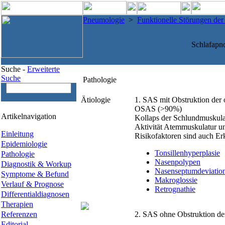
Pneumologie
>
Funktionelle Störungen de
Schlafapn
Suche -
Erweiterte
Suche
Pathologie
Ätiologie
1. SAS mit Obstruktion der
OSAS (>90%)
Artikelnavigation
Kollaps der Schlundmuskula
Aktivität Atemmuskulatur u
Einleitung
Risikofaktoren sind auch E
Epidemiologie
Tonsillenhyperplasie
Pathologie
Nasenpolypen
Diagnostik & Workup
Nasenseptumdeviatio
Symptome & Befund
Makroglossie
Verlauf & Prognose
Retrognathie
Differentialdiagnosen
Therapien
Referenzen
2. SAS ohne Obstruktion d
Editorial