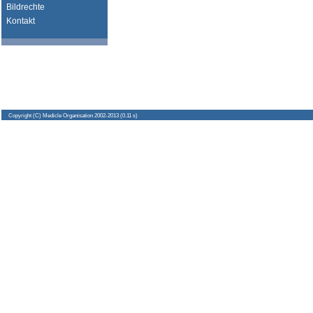
Bildrechte
Kontakt
Copyright
(C) Medicle Organisation 2002-2013 (0.11 s)