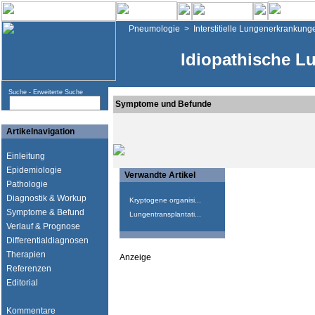
Pneumologie
>
Interstitielle Lungenerkrankung
Idiopathische L
Suche -
Erweiterte Suche
Symptome und Befunde
Artikelnavigation
Einleitung
Epidemiologie
Verwandte Artikel
Pathologie
Diagnostik & Workup
Kryptogene organisi...
Symptome & Befund
Lungentransplantati...
Verlauf & Prognose
Differentialdiagnosen
Therapien
Anzeige
Referenzen
Editorial
Kommentare