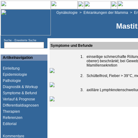
Gynäkologie
>
Erkrankungen der Mamma
>
En
Mastit
Suche -
Erweiterte Suche
Symptome und Befunde
1.
einseitige schmerzhafte Rötun
Artikelnavigation
oberer) beschränkt; bei Geweb
Mamillensekretion
Einleitung
Epidemiologie
2.
Schüttelfrost, Fieber > 39°C, m
Pathologie
Diagnostik & Workup
3.
axilläre Lymphknotenschwellun
Symptome & Befund
Verlauf & Prognose
Differentialdiagnosen
Therapien
Referenzen
Editorial
Kommentare