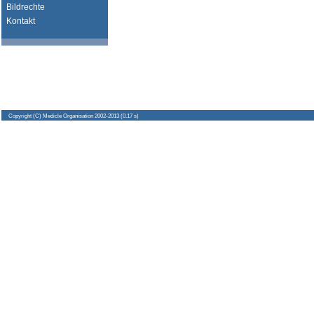
Bildrechte
Kontakt
Copyright
(C) Medicle Organisation 2002-2013 (0.17 s)