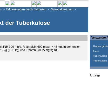
is
>
Erkrankungen durch Bakterien
>
Mykobakteriosen
>
kt der Tuberkulose
Verwandte A
Herpes genita
it INH 300 mg/d, Rifampicin 600 mg/d (> 45 kg), in den ersten
,5 kg (> 75 kg) und Ethambutol 15 mg/kg KG
Lues
Tuberculosis c
Tuberculosis c
Anzeige