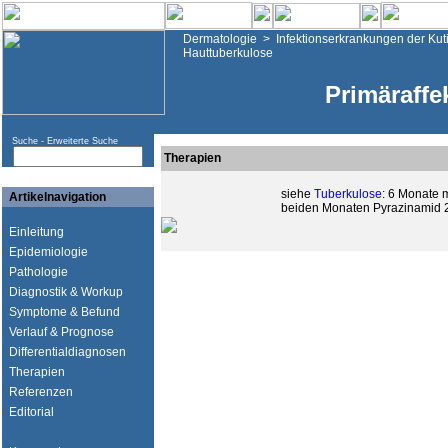
Dermatologie
>
Infektionserkrankungen der Kut
Hauttuberkulose
Primäraffe
Suche -
Erweiterte Suche
Therapien
siehe
Tuberkulose
: 6 Monate m
Artikelnavigation
beiden Monaten Pyrazinamid 2
Einleitung
Epidemiologie
Pathologie
Diagnostik & Workup
Symptome & Befund
Verlauf & Prognose
Differentialdiagnosen
Therapien
Referenzen
Editorial