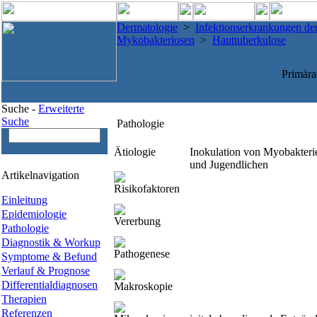
Dermatologie
>
Infektionserkrankungen de
Mykobakteriosen
>
Hauttuberkulose
Primära
Suche -
Erweiterte
Suche
Pathologie
Ätiologie
Inokulation von Myobakterie
und Jugendlichen
Artikelnavigation
Risikofaktoren
Einleitung
Epidemiologie
Vererbung
Pathologie
Diagnostik & Workup
Pathogenese
Symptome & Befund
Verlauf & Prognose
Differentialdiagnosen
Makroskopie
Therapien
Referenzen