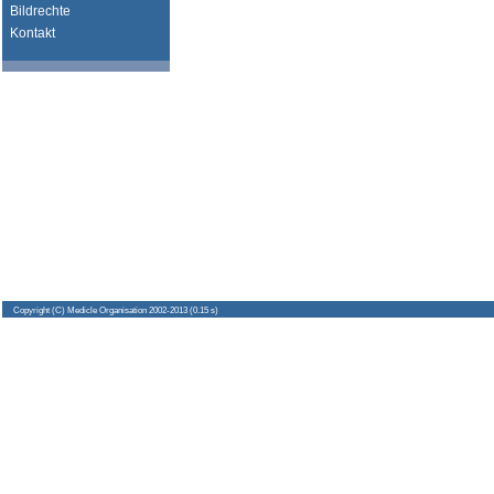
Bildrechte
Kontakt
Copyright
(C) Medicle Organisation 2002-2013 (0.15 s)