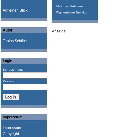
Malignes Melanom
Auf einen Blick
Pigmentierter Spind...
Autor
Anzeige
Tobias Schäfer
Login
Benutzername
Passwort
Impressum
Impressum
Copyright