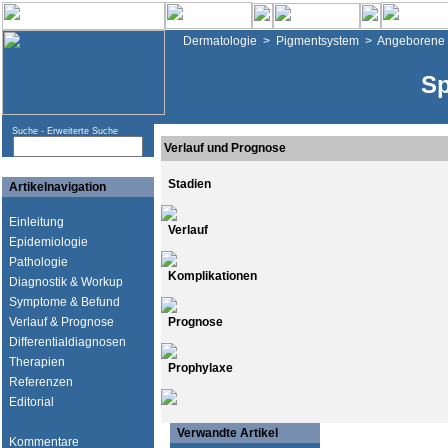
Dermatologie
>
Pigmentsystem
>
Angeborene 
Sp
Suche -
Erweiterte Suche
Verlauf und Prognose
Stadien
Artikelnavigation
Einleitung
Verlauf
Epidemiologie
Pathologie
Komplikationen
Diagnostik & Workup
Symptome & Befund
Verlauf & Prognose
Prognose
Differentialdiagnosen
Therapien
Prophylaxe
Referenzen
Editorial
Verwandte Artikel
Kommentare