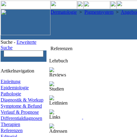
Dermatologie
>
Pigmentsystem
>
Angebor
Suche -
Erweiterte
Suche
Referenzen
Lehrbuch
Artikelnavigation
Reviews
Einleitung
Epidemiologie
Studien
Pathologie
Diagnostik & Workup
Leitlinien
Symptome & Befund
Verlauf & Prognose
Links
Differentialdiagnosen
Therapien
Referenzen
Adressen
Editorial