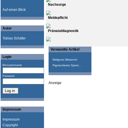
Nachsorge
Auf einen Blick
Meldepflicht
Autor
Pränataldiagnostik
Tobias Schäfer
Verwandte Artikel
Login
Malignes Melanom
Benutzername
Pigmentierter Spind...
Passwort
Anzeige
Impressum
Impressum
Copyright