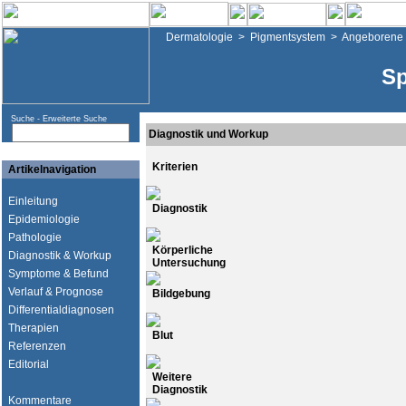
Dermatologie
>
Pigmentsystem
>
Angeborene 
Sp
Suche -
Erweiterte Suche
Diagnostik und Workup
Kriterien
Artikelnavigation
Einleitung
Diagnostik
Epidemiologie
Pathologie
Körperliche
Diagnostik & Workup
Untersuchung
Symptome & Befund
Verlauf & Prognose
Bildgebung
Differentialdiagnosen
Therapien
Blut
Referenzen
Editorial
Weitere
Diagnostik
Kommentare