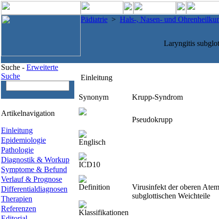
Pädiatrie
>
Hals-, Nasen- und Ohrenheilku
Laryngitis subglo
Suche -
Erweiterte
Suche
Einleitung
Synonym
Krupp-Syndrom
Artikelnavigation
Pseudokrupp
Einleitung
Epidemiologie
Englisch
Pathologie
Diagnostik & Workup
ICD10
Symptome & Befund
Verlauf & Prognose
Definition
Virusinfekt der oberen Atem
Differentialdiagnosen
subglottischen Weichteile
Therapien
Referenzen
Klassifikationen
Editorial