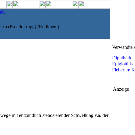
nde
ttica (Pseudokrupp) (Rudiment)
Verwandte A
Diphtherie
Epiglottitis
Fieber im Ki
Anzeige
wege mit entzündlich-stenosierender Schwellung v.a. der