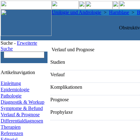
Urologie und Andrologie
>
Harnblase
>
B
Obstrukti
Suche -
Erweiterte
Suche
Verlauf und Prognose
Stadien
Artikelnavigation
Verlauf
Einleitung
Komplikationen
Epidemiologie
Pathologie
Prognose
Diagnostik & Workup
Symptome & Befund
Prophylaxe
Verlauf & Prognose
Differentialdiagnosen
Therapien
Referenzen
Editorial