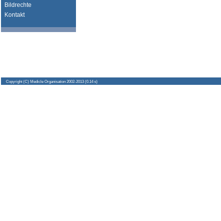
Bildrechte
Kontakt
Copyright
(C) Medicle Organisation 2002-2013 (0.14 s)