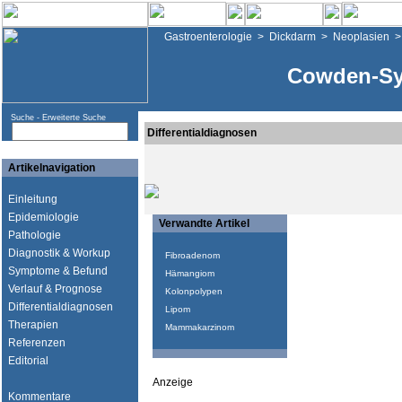
Gastroenterologie
>
Dickdarm
>
Neoplasien
Cowden-Sy
Suche -
Erweiterte Suche
Differentialdiagnosen
Artikelnavigation
Einleitung
Epidemiologie
Verwandte Artikel
Pathologie
Diagnostik & Workup
Fibroadenom
Symptome & Befund
Hämangiom
Verlauf & Prognose
Kolonpolypen
Differentialdiagnosen
Lipom
Therapien
Mammakarzinom
Referenzen
Editorial
Anzeige
Kommentare